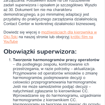
zarządzania. Postawiłem sobie na cel rozdzielenie
zadań superwizora i opisałem je szczegółowo. Wyszło
aż 30. Dokument ten nie ma charakteru
demonstracyjnego, a po minimalnej adaptacji jest
przydatny do praktycznego zarządzania działalnością
Contact Center w konkretnej działalności biznesowej.
Dowiedz się więcej o
możliwościach dla kierownika w
Oki-Toki
na naszej stronie lub obejrzyj
krótki film na
YouTube
Obowiązki superwizora:
Tworzenie harmonogramów pracy operatorów
– dla podległego zespołu, kontrolowanie ich
przestrzegania, w razie potrzeby – aktualizacja.
Przyjmowanie od operatorów wniosków o zmianę
harmonogramów, podejmowanie decyzji o
celowości przeprogramowania harmonogramów.
Jeśli nie może samodzielnie podjąć decyzji –
natychmiast zgłaszanie to kierownikowi CC.
Wprowadzanie się do harmonogramu, uzgadnianie
harmonogramów z kierownikiem CC.
Harmonogramy są tworzone na miesiąc do przodu,