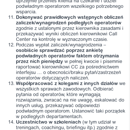
uprzejmie przenieś klienta na czekanie i udziel
podwładnym operatorom wszelkiego potrzebnego
wsparcia.
Dokonywać prawidłowych wstępnych obliczeń
zaliczek/wynagrodzeń podległych operatorów
zgodnie z ustalonymi przez kierownika zasadami i
przekazywać wyniki obliczeń kierownikowi Call
Center na kontrolę w wyznaczonym czasie.
Podczas wypłat zaliczek/wynagrodzenia –
osobiście sprawdzać poprzez ankietę
podwładnych operatorów faktem otrzymania
przez nich pieniędzy
w pełnej kwocie i pisemnie
raportować kierownikowi CC za pośrednictwem
interfejsu … o obecności/braku pytań/zastrzeżeń
operatorów dotyczących naliczeń.
Współpracować z kolegami z innych działów
we
wszystkich sprawach zawodowych. Odbierać
pytania od operatorów, które wymagają
rozwiązania, zwracać na nie uwagę, eskalować do
innych usług, przekazywać odpowiedzi
podwładnym operatorom. Ustanowić taki porządek
w podległych departamentach.
Uczestnictwo w szkoleniach
(w tym udział w
treningach, coachingu, briefingu itp.) zgodnie z