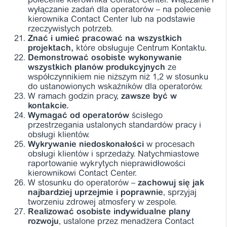
polecenie kierownika Contact Center. Włączanie i
wyłączanie zadań dla operatorów – na polecenie
kierownika Contact Center lub na podstawie
rzeczywistych potrzeb.
Znać i umieć pracować na wszystkich
projektach,
które obsługuje Centrum Kontaktu.
Demonstrować osobiste wykonywanie
wszystkich planów produkcyjnych
ze
współczynnikiem nie niższym niż 1,2 w stosunku
do ustanowionych wskaźników dla operatorów.
W ramach godzin pracy,
zawsze być w
kontakcie.
Wymagać od operatorów
ścisłego
przestrzegania ustalonych standardów pracy i
obsługi klientów.
Wykrywanie niedoskonałości
w procesach
obsługi klientów i sprzedaży. Natychmiastowe
raportowanie wykrytych nieprawidłowości
kierownikowi Contact Center.
W stosunku do operatorów –
zachowuj się jak
najbardziej uprzejmie i poprawnie
, sprzyjaj
tworzeniu zdrowej atmosfery w zespole.
Realizować osobiste indywidualne plany
rozwoju
, ustalone przez menadżera Contact