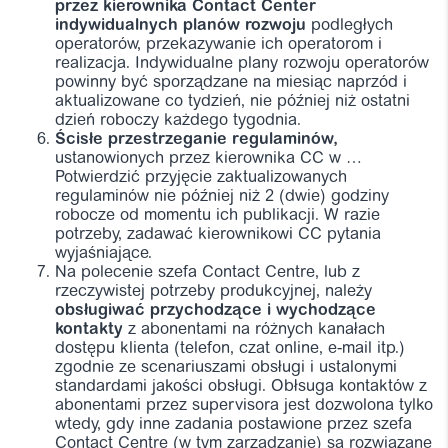
przez kierownika Contact Center
indywidualnych planów rozwoju
podległych
operatorów, przekazywanie ich operatorom i
realizacja. Indywidualne plany rozwoju operatorów
powinny być sporządzane na miesiąc naprzód i
aktualizowane co tydzień, nie później niż ostatni
dzień roboczy każdego tygodnia.
Ścisłe przestrzeganie regulaminów,
ustanowionych przez kierownika CC w …
Potwierdzić przyjęcie zaktualizowanych
regulaminów nie później niż 2 (dwie) godziny
robocze od momentu ich publikacji. W razie
potrzeby, zadawać kierownikowi CC pytania
wyjaśniające.
Na polecenie szefa Contact Centre, lub z
rzeczywistej potrzeby produkcyjnej, należy
obsługiwać przychodzące i wychodzące
kontakty
z abonentami na różnych kanałach
dostępu klienta (telefon, czat online, e-mail itp.)
zgodnie ze scenariuszami obsługi i ustalonymi
standardami jakości obsługi. Obłsuga kontaktów z
abonentami przez supervisora jest dozwolona tylko
wtedy, gdy inne zadania postawione przez szefa
Contact Centre (w tym zarządzanie) są rozwiązane