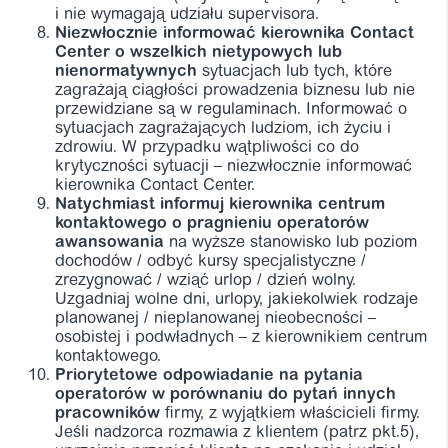
i nie wymagają udziału supervisora.
Niezwłocznie informować kierownika Contact
Center o wszelkich nietypowych lub
nienormatywnych
sytuacjach lub tych, które
zagrażają ciągłości prowadzenia biznesu lub nie
przewidziane są w regulaminach. Informować o
sytuacjach zagrażających ludziom, ich życiu i
zdrowiu. W przypadku wątpliwości co do
krytyczności sytuacji – niezwłocznie informować
kierownika Contact Center.
Natychmiast informuj kierownika centrum
kontaktowego o pragnieniu operatorów
awansowania
na wyższe stanowisko lub poziom
dochodów / odbyć kursy specjalistyczne /
zrezygnować / wziąć urlop / dzień wolny.
Uzgadniaj wolne dni, urlopy, jakiekolwiek rodzaje
planowanej / nieplanowanej nieobecności –
osobistej i podwładnych – z kierownikiem centrum
kontaktowego.
Priorytetowe odpowiadanie na pytania
operatorów w porównaniu do pytań innych
pracowników
firmy, z wyjątkiem właścicieli firmy.
Jeśli nadzorca rozmawia z klientem (patrz pkt.5),