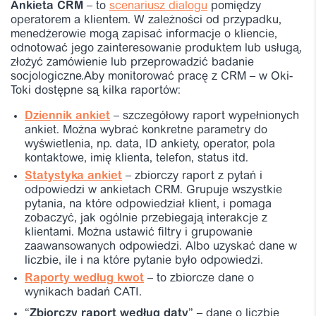
Ankieta CRM
– to
scenariusz dialogu
pomiędzy
operatorem a klientem. W zależności od przypadku,
menedżerowie mogą zapisać informacje o kliencie,
odnotować jego zainteresowanie produktem lub usługą,
złożyć zamówienie lub przeprowadzić badanie
socjologiczne.Aby monitorować pracę z CRM – w Oki-
Toki dostępne są kilka raportów:
Dziennik ankiet
– szczegółowy raport wypełnionych
ankiet. Można wybrać konkretne parametry do
wyświetlenia, np. data, ID ankiety, operator, pola
kontaktowe, imię klienta, telefon, status itd.
Statystyka ankiet
– zbiorczy raport z pytań i
odpowiedzi w ankietach CRM. Grupuje wszystkie
pytania, na które odpowiedział klient, i pomaga
zobaczyć, jak ogólnie przebiegają interakcje z
klientami. Można ustawić filtry i grupowanie
zaawansowanych odpowiedzi. Albo uzyskać dane w
liczbie, ile i na które pytanie było odpowiedzi.
Raporty według kwot
– to zbiorcze dane o
wynikach badań CATI.
“
Zbiorczy raport według daty
” – dane o liczbie