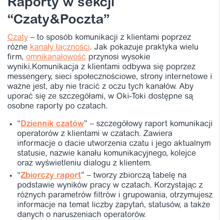
Raporty w sekcji
“Czaty&Poczta”
Czaty
– to sposób komunikacji z klientami poprzez
różne
kanały łączności
. Jak pokazuje praktyka wielu
firm,
omnikanałowość
przynosi wysokie
wyniki.Komunikacja z klientami odbywa się poprzez
messengery, sieci społecznościowe, strony internetowe i
ważne jest, aby nie tracić z oczu tych kanałów. Aby
uporać się ze szczegółami, w Oki-Toki dostępne są
osobne raporty po czatach.
“
Dziennik czatów
” – szczegółowy raport komunikacji
operatorów z klientami w czatach. Zawiera
informacje o dacie utworzenia czatu i jego aktualnym
statusie, nazwie kanału komunikacyjnego, kolejce
oraz wyświetleniu dialogu z klientem.
“
Zbiorczy raport
” – tworzy zbiorczą tabelę na
podstawie wyników pracy w czatach. Korzystając z
różnych parametrów filtrów i grupowania, otrzymujesz
informacje na temat liczby zapytań, statusów, a także
danych o naruszeniach operatorów.