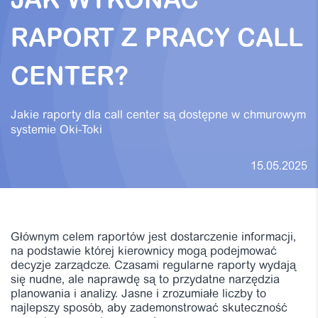
JAK WYKONAĆ
RAPORT Z PRACY CALL
CENTER?
Jakie raporty dla call center są dostępne w chmurowym
systemie Oki-Toki
15.05.2025
Głównym celem raportów jest dostarczenie informacji,
na podstawie której kierownicy mogą podejmować
decyzje zarządcze. Czasami regularne raporty wydają
się nudne, ale naprawdę są to przydatne narzędzia
planowania i analizy. Jasne i zrozumiałe liczby to
najlepszy sposób, aby zademonstrować skuteczność