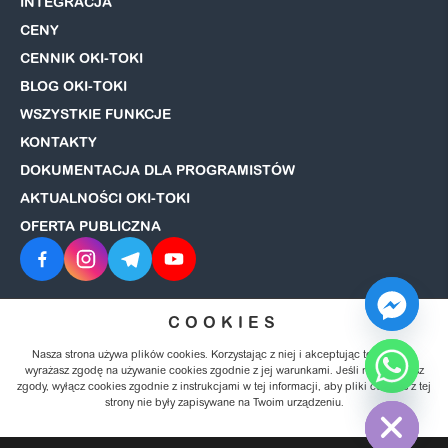
INTEGRACJA
CENY
CENNIK OKI-TOKI
BLOG OKI-TOKI
WSZYSTKIE FUNKCJE
KONTAKTY
DOKUMENTACJA DLA PROGRAMISTÓW
AKTUALNOŚCI OKI-TOKI
OFERTA PUBLICZNA
COOKIES
© 2008–2026 OKI-TOKI. Wszelkie prawa zastrzeżone.
Polityka
prywatności
Nasza strona używa plików cookies. Korzystając z niej i akceptując tę politykę,
wyrażasz zgodę na używanie cookies zgodnie z jej warunkami. Jeśli nie wyrażasz
zgody, wyłącz cookies zgodnie z instrukcjami w tej informacji, aby pliki cookies z tej
Hide chaty
strony nie były zapisywane na Twoim urządzeniu.