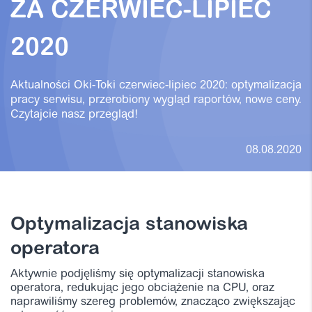
ZA CZERWIEC-LIPIEC
2020
Aktualności Oki-Toki czerwiec-lipiec 2020: optymalizacja
pracy serwisu, przerobiony wygląd raportów, nowe ceny.
Czytajcie nasz przegląd!
08.08.2020
Optymalizacja stanowiska
operatora
Aktywnie podjęliśmy się optymalizacji stanowiska
operatora, redukując jego obciążenie na CPU, oraz
naprawiliśmy szereg problemów, znacząco zwiększając