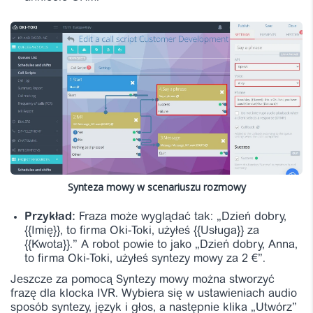
Synteza mowy w scenariuszu rozmowy
Przykład:
Fraza może wyglądać tak: „Dzień dobry,
{{Imię}}, to firma Oki-Toki, użyłeś {{Usługa}} za
{{Kwota}}.” A robot powie to jako „Dzień dobry, Anna,
to firma Oki-Toki, użyłeś syntezy mowy za 2 €”.
Jeszcze za pomocą Syntezy mowy można stworzyć
frazę dla klocka IVR. Wybiera się w ustawieniach audio
sposób syntezy, język i głos, a następnie klika „Utwórz”