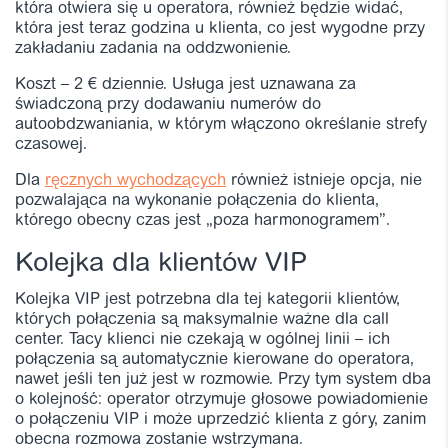
która otwiera się u operatora, również będzie widać,
która jest teraz godzina u klienta, co jest wygodne przy
zakładaniu zadania na oddzwonienie.
Koszt – 2 € dziennie. Usługa jest uznawana za
świadczoną przy dodawaniu numerów do
autoobdzwaniania, w którym włączono określanie strefy
czasowej.
Dla
ręcznych wychodzących
również istnieje opcja, nie
pozwalająca na wykonanie połączenia do klienta,
którego obecny czas jest „poza harmonogramem”.
Kolejka dla klientów VIP
Kolejka VIP jest potrzebna dla tej kategorii klientów,
których połączenia są maksymalnie ważne dla call
center. Tacy klienci nie czekają w ogólnej linii – ich
połączenia są automatycznie kierowane do operatora,
nawet jeśli ten już jest w rozmowie. Przy tym system dba
o kolejność: operator otrzymuje głosowe powiadomienie
o połączeniu VIP i może uprzedzić klienta z góry, zanim
obecna rozmowa zostanie wstrzymana.