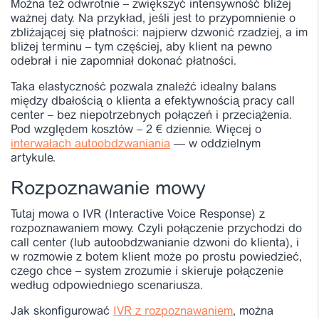
Można też odwrotnie – zwiększyć intensywność bliżej
ważnej daty. Na przykład, jeśli jest to przypomnienie o
zbliżającej się płatności: najpierw dzwonić rzadziej, a im
bliżej terminu – tym częściej, aby klient na pewno
odebrał i nie zapomniał dokonać płatności.
Taka elastyczność pozwala znaleźć idealny balans
między dbałością o klienta a efektywnością pracy call
center – bez niepotrzebnych połączeń i przeciążenia.
Pod względem kosztów – 2 € dziennie. Więcej o
interwałach autoobdzwaniania
— w oddzielnym
artykule.
Rozpoznawanie mowy
Tutaj mowa o IVR (Interactive Voice Response) z
rozpoznawaniem mowy. Czyli połączenie przychodzi do
call center (lub autoobdzwanianie dzwoni do klienta), i
w rozmowie z botem klient może po prostu powiedzieć,
czego chce – system zrozumie i skieruje połączenie
według odpowiedniego scenariusza.
Jak skonfigurować
IVR z rozpoznawaniem
,
można