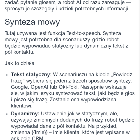
zadać pytanie głosem, a robot AI od razu zareaguje —
sprecyzuje szczegóły i udzieli potrzebnych informacji.
Synteza mowy
Tutaj używana jest funkcja Text-to-speech. Synteza
mowy jest potrzebna dla scenariuszy, gdzie robot
będzie wypowiadać statyczny lub dynamiczny tekst z
pól kontaktu.
Jak to działa:
Tekst statyczny:
W scenariuszu na klocie „Powiedz
frazę” wybiera się jeden z trzech sposobów syntezy:
Google, OpenAI lub Oki-Toki. Następnie wskazuje
się, w jakim języku syntezować tekst, jaki będzie głos
i pisze się frazę. Zostanie ona wypowiedziana
klientowi.
Dynamizny:
Ustawienie jak w statycznym, ale,
używając zmiennych dodanych do frazy, robot będzie
wypowiadał dane z pól kontaktu. Na przykład,
zmienna {{Imię}} – imię klienta, które jest wpisane w
ankiecie CRM.