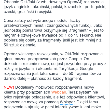
Obecnie Oki-Toki (z wbudowanym OpenAI) rozpoznaje
język angielski, ukraiński, polski, kazachski, portugalski,
czeski, gruziński i rosyjski.
Cena zależy od wybranego modułu, liczby
przetworzonych minut i zaangażowanych funkcji. Jako
jednostkę pomiarową przyjmuje się „fragment” – jest to
nagranie dźwiękowe trwające od 1 do 15 sekund. Nie
pobiera się opłaty za fragmenty, jeśli jest ich mniej niż
50 sztuk dziennie.
Oprócz własnego rozwiązania, w Oki-Toki rozpoznanie
głosu można przeprowadzać przez Google. On
dokładnie rozumie mowę, co jest przydatne przy pracy z
różnymi językami i akcentami. Taryfikacja Google-
rozpoznawania jest taka sama – do 50 fragmentów za
darmo, dalej – płatność za każdy fragment.
NEW!
Dodaliśmy możliwość rozpoznawania mowy
klienta przy połączeniach
Webcall
. Teraz system nie
tylko rejestruje połączenie, ale też odpowiada klientowi,
rozpoznając mowę za pomocą
Whisper
. Dzięki temu
połączenia stają się w pełni interaktywne: klient może