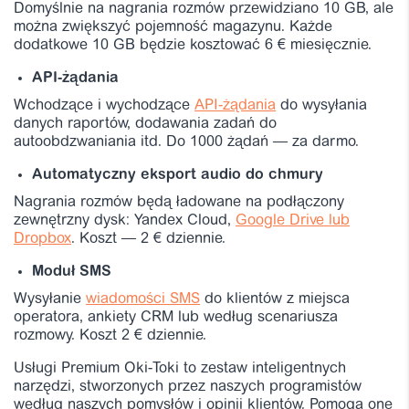
Domyślnie na nagrania rozmów przewidziano 10 GB, ale
można zwiększyć pojemność magazynu. Każde
dodatkowe 10 GB będzie kosztować 6 € miesięcznie.
API-żądania
Wchodzące i wychodzące
API-żądania
do wysyłania
danych raportów, dodawania zadań do
autoobdzwaniania itd. Do 1000 żądań — za darmo.
Automatyczny eksport audio do chmury
Nagrania rozmów będą ładowane na podłączony
zewnętrzny dysk: Yandex Cloud,
Google Drive lub
Dropbox
. Koszt — 2 € dziennie.
Moduł SMS
Wysyłanie
wiadomości SMS
do klientów z miejsca
operatora, ankiety CRM lub według scenariusza
rozmowy. Koszt 2 € dziennie.
Usługi Premium Oki-Toki to zestaw inteligentnych
narzędzi, stworzonych przez naszych programistów
według naszych pomysłów i opinii klientów. Pomogą one